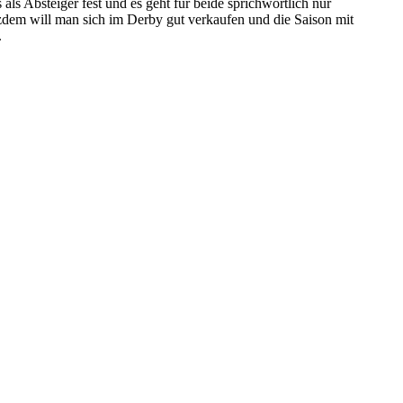
als Absteiger fest und es geht für beide sprichwörtlich nur
zdem will man sich im Derby gut verkaufen und die Saison mit
.