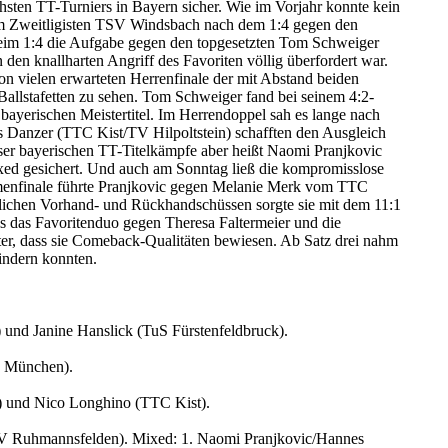
hsten TT-Turniers in Bayern sicher. Wie im Vorjahr konnte kein
vom Zweitligisten TSV Windsbach nach dem 1:4 gegen den
beim 1:4 die Aufgabe gegen den topgesetzten Tom Schweiger
en knallharten Angriff des Favoriten völlig überfordert war.
n vielen erwarteten Herrenfinale der mit Abstand beiden
allstafetten zu sehen. Tom Schweiger fand bei seinem 4:2-
 bayerischen Meistertitel. Im Herrendoppel sah es lange nach
Danzer (TTC Kist/TV Hilpoltstein) schafften den Ausgleich
eser bayerischen TT-Titelkämpfe aber heißt Naomi Pranjkovic
ed gesichert. Und auch am Sonntag ließ die kompromisslose
amenfinale führte Pranjkovic gegen Melanie Merk vom TTC
stehlichen Vorhand- und Rückhandschüssen sorgte sie mit dem 11:1
ls das Favoritenduo gegen Theresa Faltermeier und die
ter, dass sie Comeback-Qualitäten bewiesen. Ab Satz drei nahm
hindern konnten.
und Janine Hanslick (TuS Fürstenfeldbruck).
n München).
) und Nico Longhino (TTC Kist).
/TV Ruhmannsfelden). Mixed: 1. Naomi Pranjkovic/Hannes