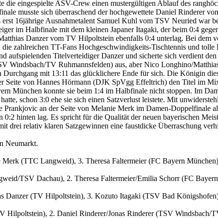
lte die eingespielte ASV-Crew einen mustergültigen Ablauf des ranghöc
elfinale musste sich überraschend der hochgewettete Daniel Rinderer 
das erst 16jährige Ausnahmetalent Samuel Kuhl vom TSV Neuried war 
 im Halbfinale mit dem kleinen Japaner Itagaki, der beim 0:4 gegen d
atthias Danzer vom TV Hilpoltstein ebenfalls 0:4 unterlag. Bei dem vo
ie zahlreichen TT-Fans Hochgeschwindigkeits-Tischtennis und tolle B
nd aufspielenden Titelverteidiger Danzer und sicherte sich verdient den
TSV Windsbach/TV Ruhmannsfelden) aus, aber Nico Longhino/Matthias 
n Durchgang mit 13:11 das glücklichere Ende für sich. Die Königin di
r Seite von Hannes Hörmann (DJK SpVgg Effeltrich) den Titel im Mix
yern München konnte sie beim 1:4 im Halbfinale nicht stoppen. Im D
n hatte, schon 3:0 ehe sie sich einen Satzverlust leistete. Mit unwider
tte Prankjovic an der Seite von Melanie Merk im Damen-Doppelfinale a
2 hinten lag. Es spricht für die Qualität der neuen bayerischen Meis
mit drei relativ klaren Satzgewinnen eine faustdicke Überraschung ver
in Neumarkt.
 Merk (TTC Langweid), 3. Theresa Faltermeier (FC Bayern München) 
weid/TSV Dachau), 2. Theresa Faltermeier/Emilia Schorr (FC Bayer
s Danzer (TV Hilpoltstein), 3. Kozuto Itagaki (TSV Bad Königshofen
V Hilpoltstein), 2. Daniel Rinderer/Jonas Rinderer (TSV Windsbach