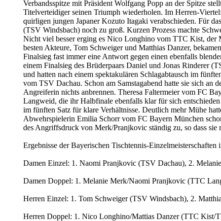
Verbandsspitze mit Präsident Wolfgang Popp an der Spitze stel
Titelverteidiger seinen Triumph wiederholen. Im Herren-Viert
quirligen jungen Japaner Kozuto Itagaki verabschieden. Für 
(TSV Windsbach) noch zu groß. Kurzen Prozess machte Schweiger
Nicht viel besser erging es Nico Longhino vom TTC Kist, der M
besten Akteure, Tom Schweiger und Matthias Danzer, bekamen d
Finalsieg fast immer eine Antwort gegen einen ebenfalls blende
einem Finalsieg des Brüderpaars Daniel und Jonas Rinderer (
und hatten nach einem spektakulären Schlagabtausch im fünfte
vom TSV Dachau. Schon am Samstagabend hatte sie sich an de
Angreiferin nichts anbrennen. Theresa Faltermeier vom FC Ba
Langweid, die ihr Halbfinale ebenfalls klar für sich entschiede
im fünften Satz für klare Verhältnisse. Deutlich mehr Mühe ha
Abwehrspielerin Emilia Schorr vom FC Bayern München schon 0:
des Angriffsdruck von Merk/Pranjkovic ständig zu, so dass sie 
Ergebnisse der Bayerischen Tischtennis-Einzelmeisterschaften 
Damen Einzel: 1. Naomi Pranjkovic (TSV Dachau), 2. Melanie
Damen Doppel: 1. Melanie Merk/Naomi Pranjkovic (TTC Lang
Herren Einzel: 1. Tom Schweiger (TSV Windsbach), 2. Matthia
Herren Doppel: 1. Nico Longhino/Mattias Danzer (TTC Kist/T